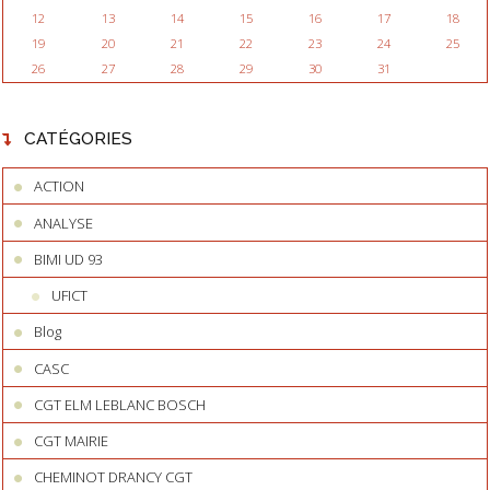
12
13
14
15
16
17
18
19
20
21
22
23
24
25
26
27
28
29
30
31
CATÉGORIES
ACTION
ANALYSE
BIMI UD 93
UFICT
Blog
CASC
CGT ELM LEBLANC BOSCH
CGT MAIRIE
CHEMINOT DRANCY CGT