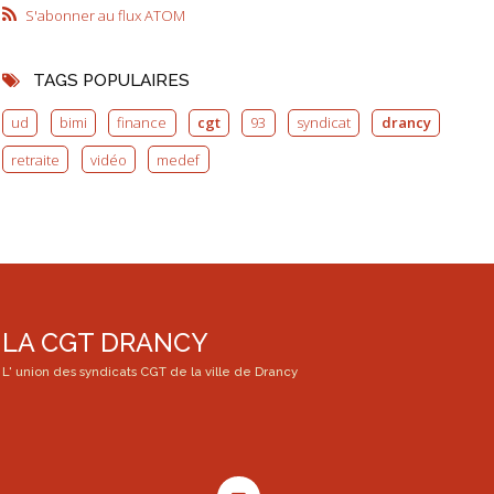
S'abonner au flux ATOM
TAGS POPULAIRES
ud
bimi
finance
cgt
93
syndicat
drancy
retraite
vidéo
medef
LA CGT DRANCY
L' union des syndicats CGT de la ville de Drancy