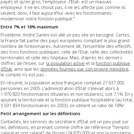
payés et qu'en gros, l'employeur -l'Etat- est un mauvais
employeur. Il ne les choisit pas, il ne les affecte pas comme ils
veulent; donc, il faut aujourd'hui -avec les fonctionnaires-
moderniser notre fonction publique."
Entre 7% et 18% maximum
Problème: André Santini est allé un peu vite en besogne. Certes,
la France fait partie des pays européens comptant le plus grand
nombre de fontionnaires. Autrement dit, l'ensemble des effectifs
des trois fonctions publiques: celle de l'Etat, celle des collectivités
territoriales et celle des hôpitaux. Mais, d'après les derniers
chiffres de l'Insee, sur
la population active
et la
fonction publique
d'Etat
, ainsi que les
données fournies par son propre ministère
,
le compte n'y est pas.
En résumé, la population active française comptait 27 637 000
personnes en 2005. L'administration d'Etat s'élevait alors à
1 970 820 fonctionnaires (titulaires et non titulaires), soit 7,1%. En y
ajoutant la territoriale et la fonction publique hospitalière (au total,
5 031 834 fonctionnaires en 2003), on obtient un ratio de 18%!
Petit arrangement sur les définitions
Contactés, les services du secrétaire d'Etat ont un peu joué sur
les définitions, en prenant comme chiffre de référence "l'emploi
salarié et non salarié" de l'Insee (24 870 000) et non la population