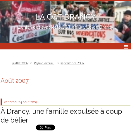
LA CGT DRANCY
L' union des syndicats CGT de la ville de Drancy
juillet 2007
Page d'accueil
septembre 2007
Août 2007
vendredi 24
août 2007
À Drancy, une famille expulsée à coup
de bélier