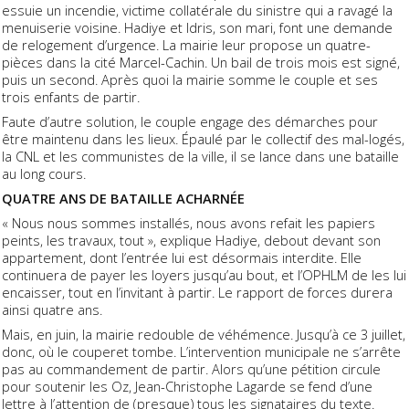
essuie un incendie, victime collatérale du sinistre qui a ravagé la
menuiserie voisine. Hadiye et Idris, son mari, font une demande
de relogement d’urgence. La mairie leur propose un quatre-
pièces dans la cité Marcel-Cachin. Un bail de trois mois est signé,
puis un second. Après quoi la mairie somme le couple et ses
trois enfants de partir.
Faute d’autre solution, le couple engage des démarches pour
être maintenu dans les lieux. Épaulé par le collectif des mal-logés,
la CNL et les communistes de la ville, il se lance dans une bataille
au long cours.
QUATRE ANS DE BATAILLE ACHARNÉE
« Nous nous sommes installés, nous avons refait les papiers
peints, les travaux, tout », explique Hadiye, debout devant son
appartement, dont l’entrée lui est désormais interdite. Elle
continuera de payer les loyers jusqu’au bout, et l’OPHLM de les lui
encaisser, tout en l’invitant à partir. Le rapport de forces durera
ainsi quatre ans.
Mais, en juin, la mairie redouble de véhémence. Jusqu’à ce 3 juillet,
donc, où le couperet tombe. L’intervention municipale ne s’arrête
pas au commandement de partir. Alors qu’une pétition circule
pour soutenir les Oz, Jean-Christophe Lagarde se fend d’une
lettre à l’attention de (presque) tous les signataires du texte.