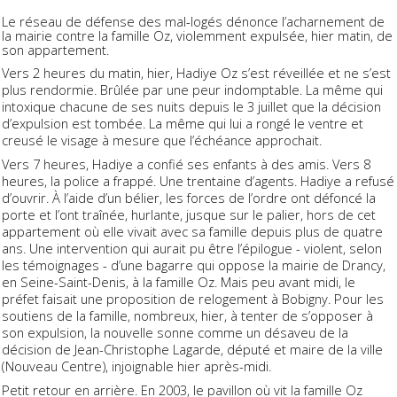
Le réseau de défense des mal-logés dénonce l’acharnement de
la mairie contre la famille Oz, violemment expulsée, hier matin, de
son appartement.
Vers 2 heures du matin, hier, Hadiye Oz s’est réveillée et ne s’est
plus rendormie. Brûlée par une peur indomptable. La même qui
intoxique chacune de ses nuits depuis le 3 juillet que la décision
d’expulsion est tombée. La même qui lui a rongé le ventre et
creusé le visage à mesure que l’échéance approchait.
Vers 7 heures, Hadiye a confié ses enfants à des amis. Vers 8
heures, la police a frappé. Une trentaine d’agents. Hadiye a refusé
d’ouvrir. À l’aide d’un bélier, les forces de l’ordre ont défoncé la
porte et l’ont traînée, hurlante, jusque sur le palier, hors de cet
appartement où elle vivait avec sa famille depuis plus de quatre
ans. Une intervention qui aurait pu être l’épilogue - violent, selon
les témoignages - d’une bagarre qui oppose la mairie de Drancy,
en Seine-Saint-Denis, à la famille Oz. Mais peu avant midi, le
préfet faisait une proposition de relogement à Bobigny. Pour les
soutiens de la famille, nombreux, hier, à tenter de s’opposer à
son expulsion, la nouvelle sonne comme un désaveu de la
décision de Jean-Christophe Lagarde, député et maire de la ville
(Nouveau Centre), injoignable hier après-midi.
Petit retour en arrière. En 2003, le pavillon où vit la famille Oz