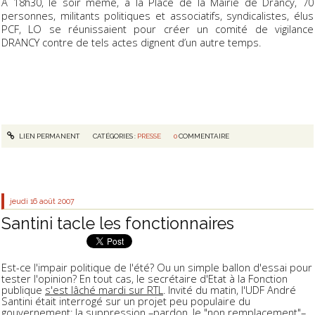
A 18h30, le soir même, à la Place de la Mairie de Drancy, 70
personnes, militants politiques et associatifs, syndicalistes, élus
PCF, LO se réunissaient pour créer un comité de vigilance
DRANCY contre de tels actes dignent d’un autre temps.
LIEN PERMANENT
CATÉGORIES :
PRESSE
0
COMMENTAIRE
jeudi 16
août 2007
Santini tacle les fonctionnaires
Est-ce l'impair politique de l'été? Ou un simple ballon d'essai pour
tester l'opinion? En tout cas, le secrétaire d'Etat à la Fonction
publique
s'est lâché mardi sur RTL
. Invité du matin, l'UDF André
Santini était interrogé sur un projet peu populaire du
gouvernement: la suppression –pardon, le "non remplacement"–