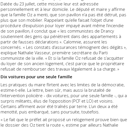
Datée du 23 juillet, cette missive leur est adressée
personnellement et à leur domicile. Le député et maire y affirme
que la famille Oz a menti, que son pavillon n’a pas été détruit, pas
plus que son mobilier. Rappelant qu’elle faisait l’objet d’une
procédure d’expulsion pour loyer impayé avant même l’incendie
de son pavillon, il conclut que « les communistes de Drancy
soutiennent des gens qui pénètrent dans des appartements à
partir de fausses déclarations ». Calomnie, assurent les
concernés. « Les constats d’assurances témoignent des dégâts »,
explique Nathalie Vasseur, première secrétaire du Parti
communiste de la ville. « Et si la famille Oz refusait de s’acquitter
du loyer de son ancien logement, c’est parce que le propriétaire
refusait de rembourser des travaux légalement à sa charge. »
Dix voitures pour une seule famille
Les pratiques du maire flirtent avec les limites de la démocratie,
estime-t-elle. La lettre, bien sûr, mais aussi la brutalité de
l’intervention policière - dix voitures, pour une seule famille -, qui a
surpris militants, élus de l’opposition (PCF et LO) et voisins.
Certains affirment avoir été traînés par terre. L’un deux a été
menotté, puis embarqué, sans poursuite, toutefois.
« Le fait que le préfet ait proposé un relogement prouve bien que
le dossier des Oz tient la route », estime par ailleurs Nathalie