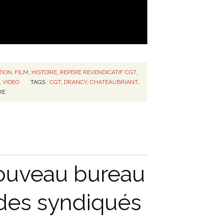
TION
,
FILM
,
HISTOIRE
,
REPERE REVENDICATIF CGT
,
,
VIDEO
TAGS :
CGT
,
DRANCY
,
CHATEAUBRIANT
,
RE
ouveau bureau
des syndiqués