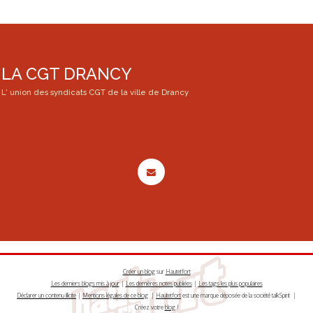
LA CGT DRANCY
L' union des syndicats CGT de la ville de Drancy
Créer un blog
sur
Hautetfort
Les derniers blogs mis à jour
|
Les dernières notes publiées
|
Les tags les plus populaires
Déclarer un contenu illicite
|
Mentions légales de ce blog
|
Hautetfort
est une marque déposée de la société talkSpirit |
Créez votre
blog
!