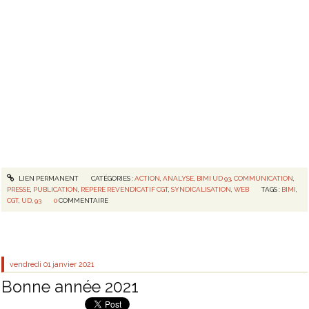
LIEN PERMANENT
CATÉGORIES :
ACTION
,
ANALYSE
,
BIMI UD 93
,
COMMUNICATION
,
PRESSE
,
PUBLICATION
,
REPERE REVENDICATIF CGT
,
SYNDICALISATION
,
WEB
TAGS :
BIMI
,
CGT
,
UD
,
93
0
COMMENTAIRE
vendredi 01
janvier 2021
Bonne année 2021