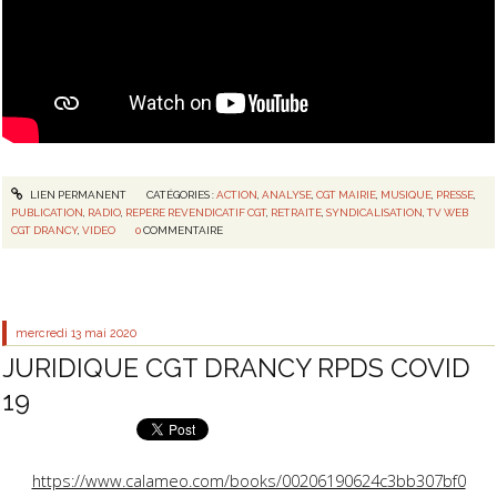
LIEN PERMANENT
CATÉGORIES :
ACTION
,
ANALYSE
,
CGT MAIRIE
,
MUSIQUE
,
PRESSE
,
PUBLICATION
,
RADIO
,
REPERE REVENDICATIF CGT
,
RETRAITE
,
SYNDICALISATION
,
TV WEB
CGT DRANCY
,
VIDEO
0
COMMENTAIRE
mercredi 13
mai 2020
JURIDIQUE CGT DRANCY RPDS COVID
19
https://www.calameo.com/books/00206190624c3bb307bf0