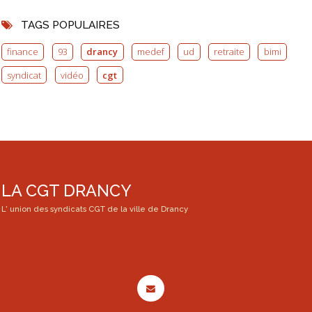
TAGS POPULAIRES
finance
93
drancy
medef
ud
retraite
bimi
syndicat
vidéo
cgt
LA CGT DRANCY
L' union des syndicats CGT de la ville de Drancy