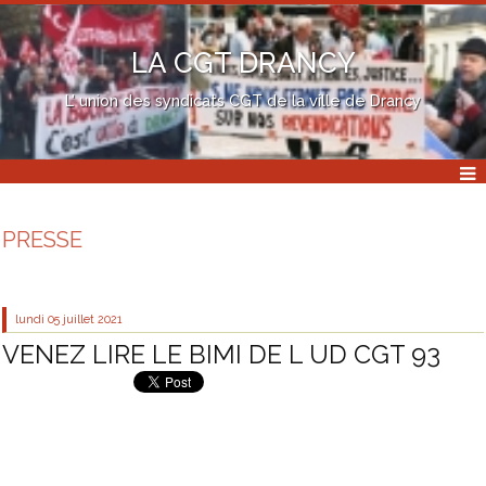
LA CGT DRANCY
L' union des syndicats CGT de la ville de Drancy
PRESSE
lundi 05
juillet 2021
VENEZ LIRE LE BIMI DE L UD CGT 93