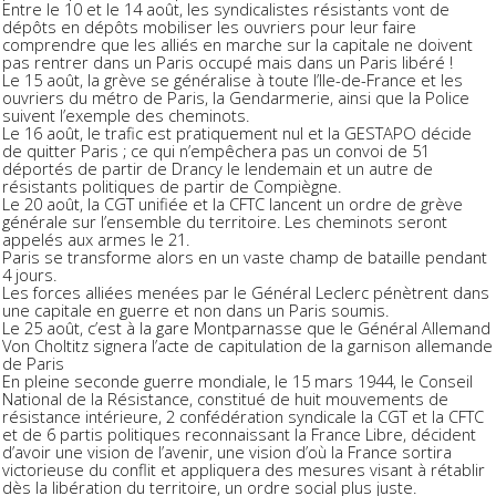
Entre le 10 et le 14 août, les syndicalistes résistants vont de
dépôts en dépôts mobiliser les ouvriers pour leur faire
comprendre que les alliés en marche sur la capitale ne doivent
pas rentrer dans un Paris occupé mais dans un Paris libéré !
Le 15 août, la grève se généralise à toute l’Ile-de-France et les
ouvriers du métro de Paris, la Gendarmerie, ainsi que la Police
suivent l’exemple des cheminots.
Le 16 août, le trafic est pratiquement nul et la GESTAPO décide
de quitter Paris ; ce qui n’empêchera pas un convoi de 51
déportés de partir de Drancy le lendemain et un autre de
résistants politiques de partir de Compiègne.
Le 20 août, la CGT unifiée et la CFTC lancent un ordre de grève
générale sur l’ensemble du territoire. Les cheminots seront
appelés aux armes le 21.
Paris se transforme alors en un vaste champ de bataille pendant
4 jours.
Les forces alliées menées par le Général Leclerc pénètrent dans
une capitale en guerre et non dans un Paris soumis.
Le 25 août, c’est à la gare Montparnasse que le Général Allemand
Von Choltitz signera l’acte de capitulation de la garnison allemande
de Paris
En pleine seconde guerre mondiale, le 15 mars 1944, le Conseil
National de la Résistance, constitué de huit mouvements de
résistance intérieure, 2 confédération syndicale la CGT et la CFTC
et de 6 partis politiques reconnaissant la France Libre, décident
d’avoir une vision de l’avenir, une vision d’où la France sortira
victorieuse du conflit et appliquera des mesures visant à rétablir
dès la libération du territoire, un ordre social plus juste.