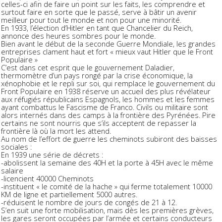
celles-ci afin de faire un point sur les faits, les comprendre et
surtout faire en sorte que le passé, serve à bâtir un avenir
meilleur pour tout le monde et non pour une minorité.
En 1933, l’élection d’Hitler en tant que Chancelier du Reich,
annonce des heures sombres pour le monde.
Bien avant le début de la seconde Guerre Mondiale, les grandes
entreprises clament haut et fort « mieux vaut Hitler que le Front
Populaire »
C’est dans cet esprit que le gouvernement Daladier,
thermomètre d’un pays rongé par la crise économique, la
xénophobie et le repli sur soi, qui remplace le gouvernement du
Front Populaire en 1938 réserve un accueil des plus révélateur
aux réfugiés républicains Espagnols, les hommes et les femmes
ayant combattus le Fascisme de Franco. Civils ou militaire sont
alors internés dans des camps à la frontière des Pyrénées. Pire
certains ne sont nourris que s’ils acceptent de repasser la
frontière là où la mort les attend.
Au nom de l’effort de guerre les cheminots subiront des baisses
sociales :
En 1939 une série de décrets :
-abolissent la semaine des 40H et la porte à 45H avec le même
salaire
-licencient 40000 Cheminots
-instituent « le comité de la hache » qui ferme totalement 10000
KM de ligne et partiellement 5000 autres.
-réduisent le nombre de jours de congés de 21 à 12.
S’en suit une forte mobilisation, mais dès les premières grèves,
les gares seront occupées par l’armée et certains conducteurs