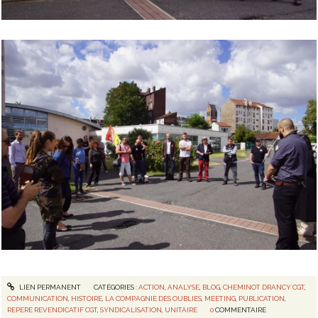
LIEN PERMANENT
CATÉGORIES :
ACTION
,
ANALYSE
,
BLOG
,
CHEMINOT DRANCY CGT
,
COMMUNICATION
,
HISTOIRE
,
LA COMPAGNIE DES OUBLIES
,
MEETING
,
PUBLICATION
,
REPERE REVENDICATIF CGT
,
SYNDICALISATION
,
UNITAIRE
0
COMMENTAIRE