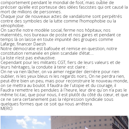
comportement pendant le mondial de foot, mais oublie de
préciser qu’elle est porteuse des idées fascistes qui ont causé la
mort de millions de personnes.
Chaque jour de nouveaux actes de vandalisme sont perpétrés
contre des symboles de la lutte comme l’homophobie ou la
xénophobie.
On sacrifie notre modèle social, ferme nos hôpitaux, nos
maternités, nos bureaux de poste et nos gares et pendant ce
temps là on laisse en toute impunité des groupes comme
Lafarge, financer Daesh
Notre démocratie est bafouée et remise en question, notre
constitution remaniée en plein scandale d’état….
La liste n’est pas exhaustive.
Cependant pour les militants CGT, fiers de leurs valeurs et de
leurs héritages, la conduite à tenir est claire :
On ne va rien lâcher, on va aimer regarder derrière pour rien
oublier, ni les yeux bleus ni les regards noirs, On ne perdra rien,
peut-être bien un peu, mais pour reconstruire le nouveau monde,
on se mettra au boulot. Il faudra de l´utopie et du courage, il
Faudra remettre les pendules à l´heure, leur dire qu´on n’a pas le
même tic-tac, que pour nous, il est plutôt du côté du cœur, et que
ce ne sera certainement pas la répression syndicale sous
quelques formes que ce soit qui nous arrêtera.
MERCI