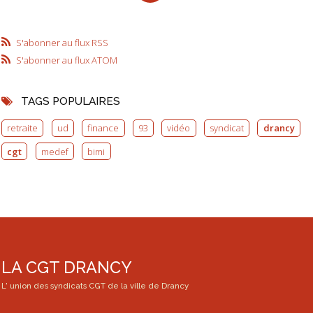
S'abonner au flux RSS
S'abonner au flux ATOM
TAGS POPULAIRES
retraite
ud
finance
93
vidéo
syndicat
drancy
cgt
medef
bimi
LA CGT DRANCY
L' union des syndicats CGT de la ville de Drancy