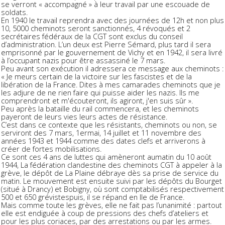
se verront « accompagné » à leur travail par une escouade de
soldats.
En 1940 le travail reprendra avec des journées de 12h et non plus
10, 5000 cheminots seront sanctionnés, 4 révoqués et 2
secrétaires fédéraux de la CGT sont exclus du conseil
d’administration. L’un deux est Pierre Sémard, plus tard il sera
emprisonné par le gouvernement de Vichy et en 1942, il sera livré
à l’occupant nazis pour être assassiné le 7 mars.
Peu avant son exécution il adressera ce message aux cheminots :
« Je meurs certain de la victoire sur les fascistes et de la
libération de la France. Dites à mes camarades cheminots que je
les adjure de ne rien faire qui puisse aider les nazis. Ils me
comprendront et m'écouteront, ils agiront, j'en suis sûr ».
Peu après la bataille du rail commencera, et les cheminots
payeront de leurs vies leurs actes de résistance.
C’est dans ce contexte que les résistants, cheminots ou non, se
serviront des 7 mars, 1ermai, 14 juillet et 11 novembre des
années 1943 et 1944 comme des dates clefs et arriverons à
créer de fortes mobilisations.
Ce sont ces 4 ans de luttes qui amèneront aumatin du 10 août
1944, La fédération clandestine des cheminots CGT à appeler à la
grève, le dépôt de La Plaine débraye dès sa prise de service du
matin. Le mouvement est ensuite suivi par les dépôts du Bourget
(situé à Drancy) et Bobigny, où sont comptabilisés
respectivement
500 et 650 grévistes
puis, il se répand en Ile de France.
Mais comme toute les grèves, elle ne fait pas l’unanimité : partout
elle est endiguée à coup de pressions des chefs d’ateliers et
pour les plus coriaces, par des arrestations ou par les armes.