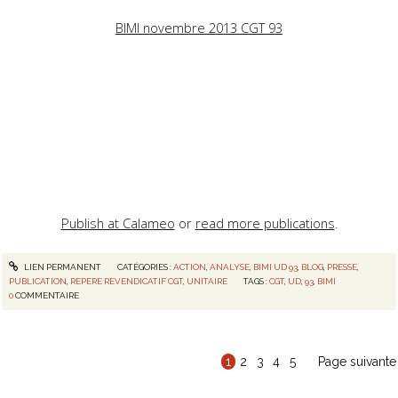
BIMI novembre 2013 CGT 93
Publish at Calameo
or
read more publications
.
LIEN PERMANENT
CATÉGORIES :
ACTION
,
ANALYSE
,
BIMI UD 93
,
BLOG
,
PRESSE
,
PUBLICATION
,
REPERE REVENDICATIF CGT
,
UNITAIRE
TAGS :
CGT
,
UD
,
93
,
BIMI
0
COMMENTAIRE
1
2
3
4
5
Page suivante