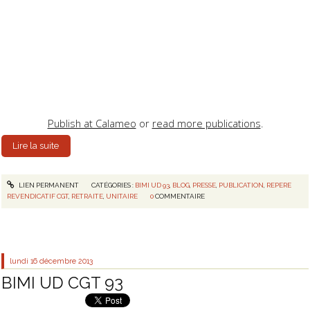
Publish at Calameo
or
read more publications
.
Lire la suite
LIEN PERMANENT
CATÉGORIES :
BIMI UD 93
,
BLOG
,
PRESSE
,
PUBLICATION
,
REPERE
REVENDICATIF CGT
,
RETRAITE
,
UNITAIRE
0
COMMENTAIRE
lundi 16
décembre 2013
BIMI UD CGT 93