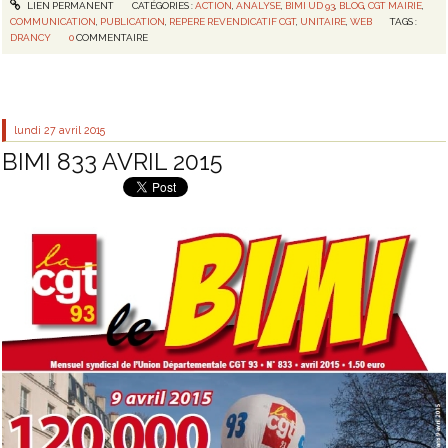
LIEN PERMANENT
CATÉGORIES :
ACTION
,
ANALYSE
,
BIMI UD 93
,
BLOG
,
CGT MAIRIE
,
COMMUNICATION
,
PUBLICATION
,
REPERE REVENDICATIF CGT
,
UNITAIRE
,
WEB
TAGS :
DRANCY
0
COMMENTAIRE
lundi 27
avril 2015
BIMI 833 AVRIL 2015