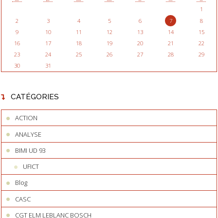
1
2
3
4
5
6
7
8
9
10
11
12
13
14
15
16
17
18
19
20
21
22
23
24
25
26
27
28
29
30
31
CATÉGORIES
ACTION
ANALYSE
BIMI UD 93
UFICT
Blog
CASC
CGT ELM LEBLANC BOSCH