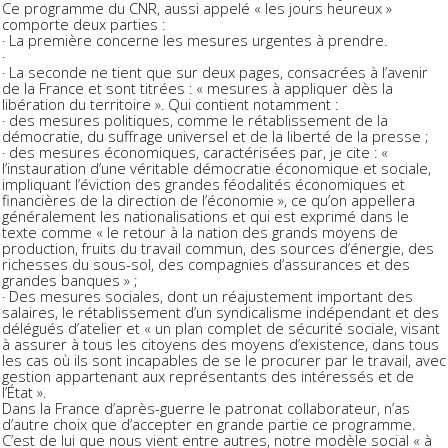
Ce programme du CNR, aussi appelé « les jours heureux »
comporte deux parties :
· La première concerne les mesures urgentes à prendre.
·
· La seconde ne tient que sur deux pages, consacrées à l’avenir
de la France et sont titrées : « mesures à appliquer dès la
libération du territoire ». Qui contient notamment :
· des mesures politiques, comme le rétablissement de la
démocratie, du suffrage universel et de la liberté de la presse ;
· des mesures économiques, caractérisées par, je cite : «
l’instauration d’une véritable démocratie économique et sociale,
impliquant l’éviction des grandes féodalités économiques et
financières de la direction de l’économie », ce qu’on appellera
généralement les nationalisations et qui est exprimé dans le
texte comme « le retour à la nation des grands moyens de
production, fruits du travail commun, des sources d’énergie, des
richesses du sous-sol, des compagnies d’assurances et des
grandes banques » ;
· Des mesures sociales, dont un réajustement important des
salaires, le rétablissement d’un syndicalisme indépendant et des
délégués d’atelier et « un plan complet de sécurité sociale, visant
à assurer à tous les citoyens des moyens d’existence, dans tous
les cas où ils sont incapables de se le procurer par le travail, avec
gestion appartenant aux représentants des intéressés et de
l’État ».
Dans la France d’après-guerre le patronat collaborateur, n’as
d’autre choix que d’accepter en grande partie ce programme.
C’est de lui que nous vient entre autres, notre modèle social « à