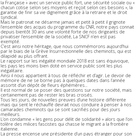
la Française » avec un service public fort, une sécurité sociale ou «
chacun cotise selon ses moyens et reçoit selon ces besoins », la
garantie de finir sa vie dignement grâce à la retraire et le droit
syndical.
Mais le patronat ne désarme jamais et petit à petit il grignote
l’ensemble des acquis du programme du CNR, notre pays connait
depuis bientôt 30 ans une volonté forte de nos dirigeants de
privatiser l’ensemble de la société, La SNCF n’en est pas
exempté.
C’est ainsi notre héritage, que nous commémorons aujourd’hui
par le biais de la Grève Insurrectionnelle des cheminots, qui est
dilapidé au plus offrant.
Le rapport sur les inégalité mondiale 2018 est sans équivoque,
les pays les moins bien doté en service public sont les plus
inégalitaire.
Ainsi il nous appartient à tous de réfléchir et d’agir. Le devoir de
mémoire de ne se borne pas à quelques dates dans l’année
assortit d’un dépôt de fleurs éphémères...
Il est normal de se poser des questions sur notre société, mais
certainement pas de rester les bras croisés.
Tous les jours, de nouvelles preuves d’une histoire différente
mais qui sent le réchauffé devrait nous conduire à penser à nos
camarades cheminots qui se sont sacrifiés pour des jours
meilleurs.
L’on condamne « les gens pour délit de solidarité » alors que l’on
tolère des milices fascistes qui chasse le migrant a la frontière
italienne.
La presse encense une présidente d’un pays étranger pour son