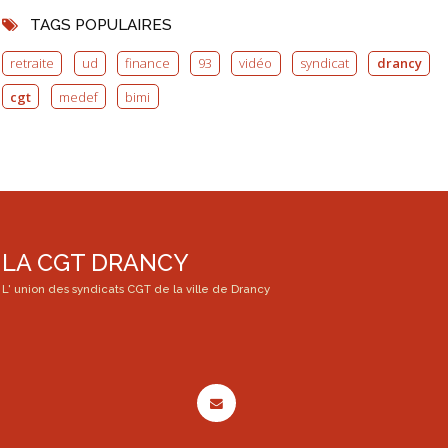
TAGS POPULAIRES
retraite
ud
finance
93
vidéo
syndicat
drancy
cgt
medef
bimi
LA CGT DRANCY
L' union des syndicats CGT de la ville de Drancy