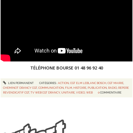
TÉLÉPHONE BOURSE 01 48 96 92 40
LIEN PERMANENT
CATÉGORIES :
ACTION
,
CGT ELM LEBLANC BOSCH
,
CGT MAIRIE
,
CHEMINOT DRANCY CGT
,
COMMUNICATION
,
FILM
,
HISTOIRE
,
PUBLICATION
,
RADIO
,
REPERE
REVENDICATIF CGT
,
TV WEB CGT DRANCY
,
UNITAIRE
,
VIDEO
,
WEB
0
COMMENTAIRE