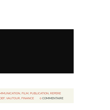
MMUNICATION
,
FILM
,
PUBLICATION
,
REPERE
DEF
,
VAUTOUR
,
FINANCE
0
COMMENTAIRE