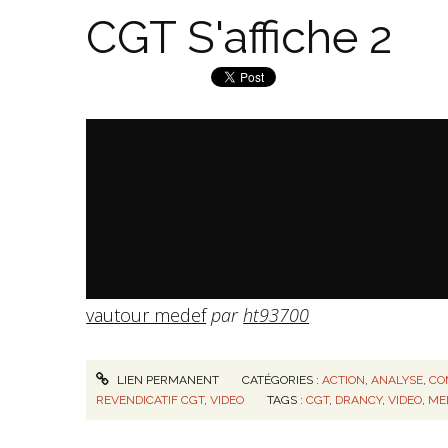
CGT S'affiche 2
vautour medef
par
ht93700
LIEN PERMANENT
CATÉGORIES :
ACTION
,
ANALYSE
,
CO
REVENDICATIF CGT
,
VIDEO
TAGS :
CGT
,
DRANCY
,
VIDEO
,
ME