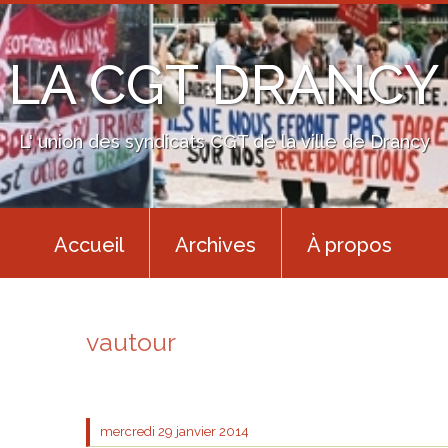
LA CGT DRANCY
L' union des syndicats CGT de la ville de Drancy
Accueil
Archives
À propos
vautour
mercredi 29
janvier 2014