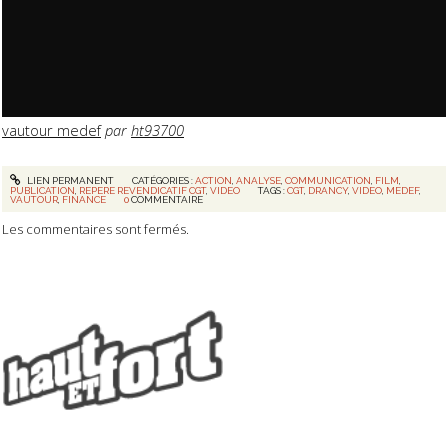
vautour medef
par
ht93700
LIEN PERMANENT
CATÉGORIES :
ACTION
,
ANALYSE
,
COMMUNICATION
,
FILM
,
PUBLICATION
,
REPERE REVENDICATIF CGT
,
VIDEO
TAGS :
CGT
,
DRANCY
,
VIDEO
,
MEDEF
,
VAUTOUR
,
FINANCE
0
COMMENTAIRE
Les commentaires sont fermés.