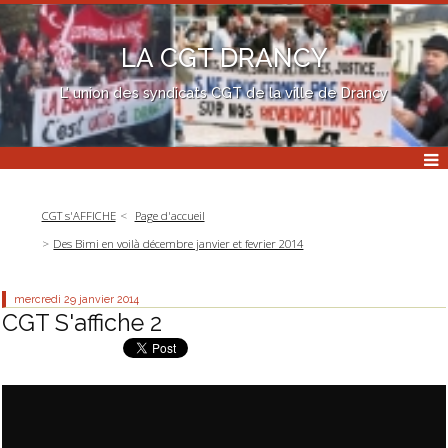
LA CGT DRANCY
L' union des syndicats CGT de la ville de Drancy
CGT s'AFFICHE
Page d'accueil
Des Bimi en voilà décembre janvier et fevrier 2014
mercredi 29
janvier 2014
CGT S'affiche 2