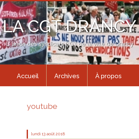
LA CGT DRANCY
L' union des syndicats CGT de la ville de Drancy
Accueil
Archives
À propos
youtube
lundi 13
août 2018