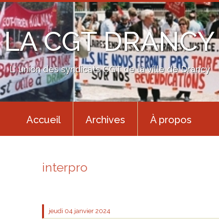
LA CGT DRANCY
L' union des syndicats CGT de la ville de Drancy
Accueil
Archives
À propos
interpro
jeudi 04
janvier 2024