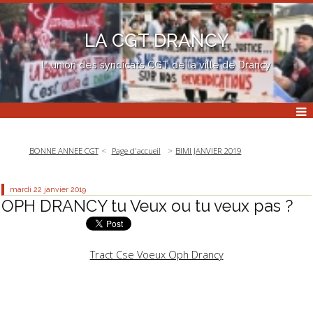
LA CGT DRANCY
L' union des syndicats CGT de la ville de Drancy
BONNE ANNEE CGT
Page d'accueil
BIMI JANVIER 2019
mardi 22
janvier 2019
OPH DRANCY tu Veux ou tu veux pas ?
Tract Cse Voeux Oph Drancy