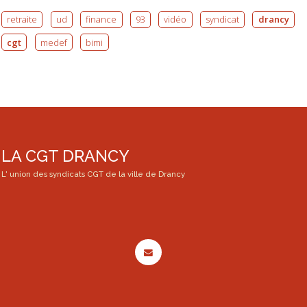
retraite
ud
finance
93
vidéo
syndicat
drancy
cgt
medef
bimi
LA CGT DRANCY
L' union des syndicats CGT de la ville de Drancy