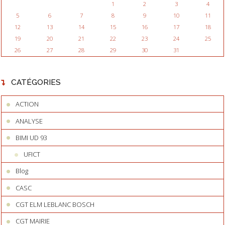
1
2
3
4
5
6
7
8
9
10
11
12
13
14
15
16
17
18
19
20
21
22
23
24
25
26
27
28
29
30
31
CATÉGORIES
ACTION
ANALYSE
BIMI UD 93
UFICT
Blog
CASC
CGT ELM LEBLANC BOSCH
CGT MAIRIE