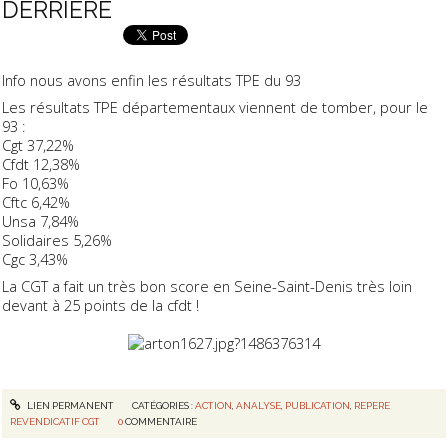
DERRIERE
Info nous avons enfin les résultats TPE du 93
Les résultats TPE départementaux viennent de tomber, pour le
93 :
Cgt 37,22%
Cfdt 12,38%
Fo 10,63%
Cftc 6,42%
Unsa 7,84%
Solidaires 5,26%
Cgc 3,43%
La CGT a fait un très bon score en Seine-Saint-Denis très loin
devant à 25 points de la cfdt !
LIEN PERMANENT
CATÉGORIES :
ACTION
,
ANALYSE
,
PUBLICATION
,
REPERE
REVENDICATIF CGT
0
COMMENTAIRE