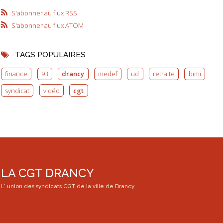
S'abonner au flux RSS
S'abonner au flux ATOM
TAGS POPULAIRES
finance
93
drancy
medef
ud
retraite
bimi
syndicat
vidéo
cgt
LA CGT DRANCY
L' union des syndicats CGT de la ville de Drancy