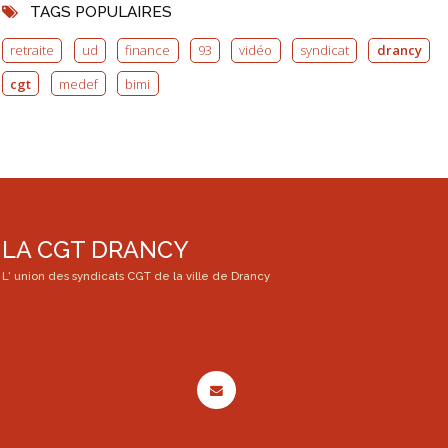
TAGS POPULAIRES
retraite
ud
finance
93
vidéo
syndicat
drancy
cgt
medef
bimi
LA CGT DRANCY
L' union des syndicats CGT de la ville de Drancy