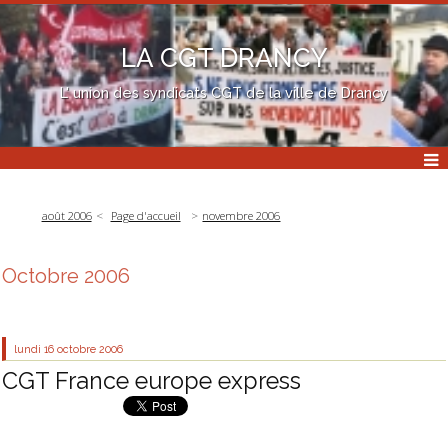
LA CGT DRANCY
L' union des syndicats CGT de la ville de Drancy
août 2006
Page d'accueil
novembre 2006
Octobre 2006
lundi 16
octobre 2006
CGT France europe express