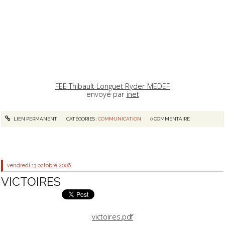
FEE Thibault Longuet Ryder MEDEF
envoyé par
inet
LIEN PERMANENT
CATÉGORIES :
COMMUNICATION
0
COMMENTAIRE
vendredi 13
octobre 2006
VICTOIRES
victoires.pdf